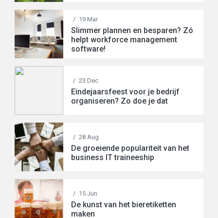
/
19 Mar
Slimmer plannen en besparen? Zó
helpt workforce management
software!
/
23 Dec
Eindejaarsfeest voor je bedrijf
organiseren? Zo doe je dat
/
28 Aug
De groeiende populariteit van het
business IT traineeship
/
15 Jun
De kunst van het bieretiketten
maken