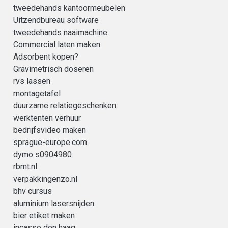
tweedehands kantoormeubelen
Uitzendbureau software
tweedehands naaimachine
Commercial laten maken
Adsorbent kopen?
Gravimetrisch doseren
rvs lassen
montagetafel
duurzame relatiegeschenken
werktenten verhuur
bedrijfsvideo maken
sprague-europe.com
dymo s0904980
rbmt.nl
verpakkingenzo.nl
bhv cursus
aluminium lasersnijden
bier etiket maken
incasso den haag